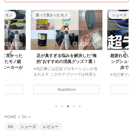
ったモノ
買って良かったモノ
シューズ
2026/6/18
2026/5/8
って良かった
足が臭すぎる悩みを解決した"俺
超疲れない
かったモノ総
的"おすすめの消臭グッズ７選！
ングシュー
スニーカーが
歩で履
※当記事には広告プロモーションが含
まれます このカテゴリーでは何度も
※当記事では
言っているが とにかく僕は足が臭
まれます 
ーションが含
い。 東に足を向ければ臭さが一周し
ウォーキン
年は落ちると
ReadMore
て西から後頭部に当たるくらいだ。
い漁り、そ
な生活からス
まさに 北半球を駆け巡る足の臭さ な
毎日8kmの
2025年から
んだ。 だからこそライト級の足の臭
た。 その中
仕事が激減した
さ～メガトン級の足の臭さまで色んな
モデルをピッ
ーは個人的な
悩みを持っている人の気持ちは良くわ
予定)。 と
ず。 まさか
HOME
>
On
>
かるぞ。 ということで、僕の足が臭
れなかった
ーム「むしょ
すぎる問題を解決してくれた消臭アイ
れにくい靴
ったんだ。
On
シューズ
レビュー
テムを紹介しよう。 足が臭すぎる悩
有したい。
するための買