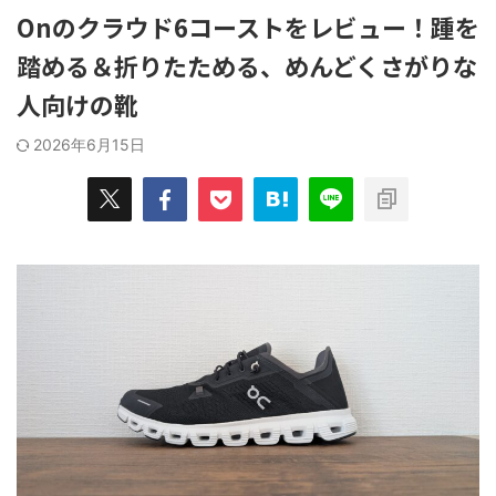
みを解決した"俺的"おすすめの消臭グ
ューズを選ぶ
てやっていき
Onのクラウド6コーストをレビュー！踵を
ッズ７選！ 自分の足の臭さがメガト
グシューズ
うことで、
ン級に近い人ほど、 ...
OKだ。 ...
踏める＆折りたためる、めんどくさがりな
良かったモノ
ッと紹介して
人向けの靴
2026年6月15日