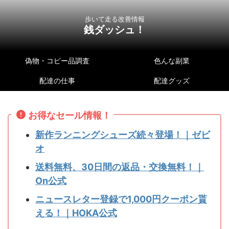
歩いて走る改善情報
銭ダッシュ！
偽物・コピー品調査
色んな副業
配達の仕事
配達グッズ
お得なセール情報！
新作ランニングシューズ続々登場！｜ゼビ
オ
送料無料、30日間の返品・交換無料！｜
On公式
ニュースレター登録で1,000円クーポン貰
える！｜HOKA公式