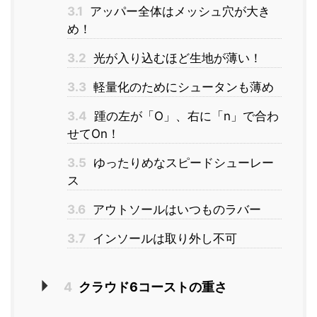
3.1
アッパー全体はメッシュ穴が大き
め！
3.2
光が入り込むほど生地が薄い！
3.3
軽量化のためにシュータンも薄め
3.4
踵の左が「O」、右に「n」で合わ
せてOn！
3.5
ゆったりめなスピードシューレー
ス
3.6
アウトソールはいつものラバー
3.7
インソールは取り外し不可
4
クラウド6コーストの重さ