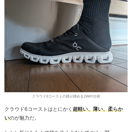
クラウド6コーストの踵が踏める2WAY仕様
クラウド6コーストはとにかく
超
軽い、薄い、柔らか
い
のが魅力だ。