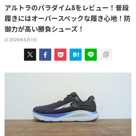
みを解決した"俺的"おすすめの消臭グ
ューズを選ぶ
てやっていき
アルトラのパラダイム8をレビュー！普段
ッズ７選！ 自分の足の臭さがメガト
グシューズ
うことで、
ン級に近い人ほど、 ...
OKだ。 ...
履きにはオーバースペックな履き心地！防
良かったモノ
ッと紹介して
御力が高い勝負シューズ！
2026年6月1日