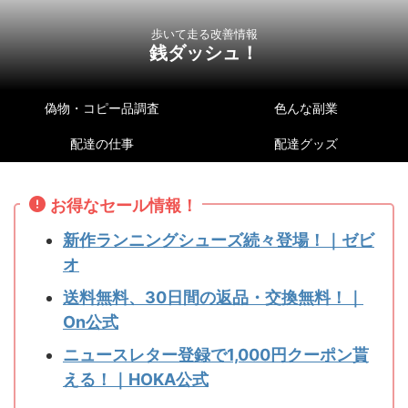
歩いて走る改善情報
銭ダッシュ！
偽物・コピー品調査
色んな副業
配達の仕事
配達グッズ
お得なセール情報！
新作ランニングシューズ続々登場！｜ゼビ
オ
送料無料、30日間の返品・交換無料！｜
On公式
ニュースレター登録で1,000円クーポン貰
える！｜HOKA公式