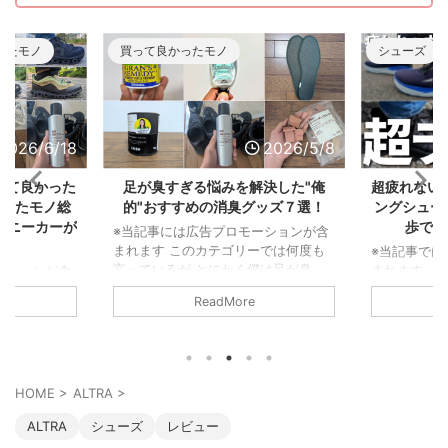
ったモノ
買って良かったモノ
シューズ
2026/6/18
2026/5/8
って良かった
足が臭すぎる悩みを解決した"俺
超疲れない
かったモノ総
的"おすすめの消臭グッズ７選！
ングシュー
スニーカーが
歩で履
※当記事には広告プロモーションが含
まれます このカテゴリーでは何度も
※当記事では
言っているが とにかく僕は足が臭
まれます 
ーションが含
い。 東に足を向ければ臭さが一周し
ウォーキン
年は落ちると
ReadMore
て西から後頭部に当たるくらいだ。
い漁り、そ
な生活からス
まさに 北半球を駆け巡る足の臭さ な
毎日8kmの
2025年から
んだ。 だからこそライト級の足の臭
た。 その中
仕事が激減した
さ～メガトン級の足の臭さまで色んな
モデルをピッ
ーは個人的な
悩みを持っている人の気持ちは良くわ
予定)。 と
ず。 まさか
HOME
>
ALTRA
>
かるぞ。 ということで、僕の足が臭
れなかった
ーム「むしょ
すぎる問題を解決してくれた消臭アイ
れにくい靴
ったんだ。
ALTRA
シューズ
レビュー
テムを紹介しよう。 足が臭すぎる悩
有したい。
するための買