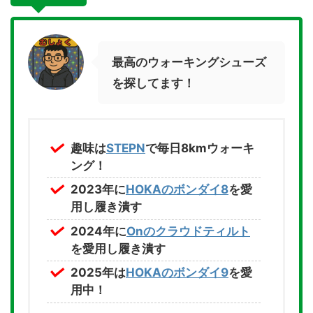
最高のウォーキングシューズ
を探してます！
趣味は
STEPN
で毎日8kmウォーキ
ング！
2023年に
HOKAのボンダイ8
を愛
用し履き潰す
2024年に
Onのクラウドティルト
を愛用し履き潰す
2025年は
HOKAのボンダイ9
を愛
用中！