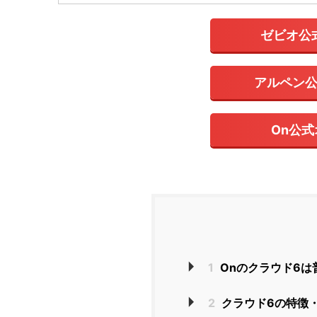
ゼビオ公
アルペン
On公
1
Onのクラウド6は
2
クラウド6の特徴