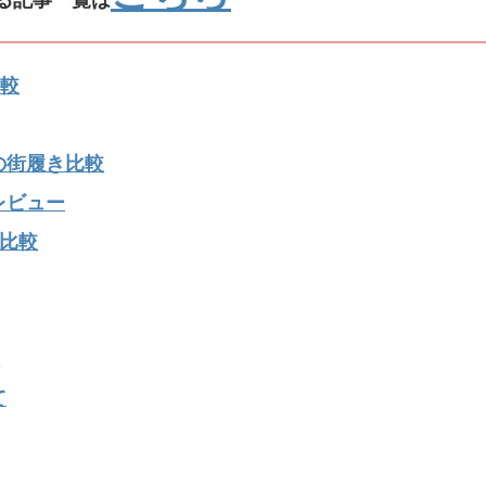
比較
の街履き比較
レビュー
の比較
て