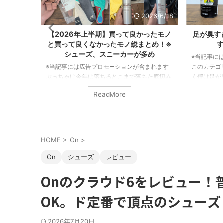
026/6/18
2026/5/8
ったモノ
足が臭すぎる悩みを解決した"俺的"おす
超疲れな
とめ！※
すめの消臭グッズ７選！
シューズ
多め
※当記事には広告プロモーションが含まれます
含まれます
このカテゴリーでは何度も言っているが とにか
※当記事で
ちた底辺み
く僕は足が臭い。 東に足を向ければ臭さが一周
小遣いが尽
うのも
して西から後頭部に当たるくらいだ。 まさに
ズを求めて
ReadMore
仕事が激減し
北半球を駆け巡る足の臭さ なんだ。 だからこ
替えては毎
な事情があ
そライト級の足の臭さ～メガトン級の足の臭さ
た。 その
いついた活
まで色んな悩みを持っている人の気持ちは良く
ックアップ
てしまった
わかるぞ。 ということで、僕の足が臭すぎる問
本記事では
ための買い
題を解決してくれた消臭アイテムを紹介しよ
ズと疲れに
HOME
>
On
>
たい所存で
う。 足が臭すぎる悩みを解決した"俺的"おす
したい。 
期で買って
すめの消臭グッズ７選！ 自分の足の臭さがメガ
ぶコツ 結
On
シューズ
レビュー
クッと紹介
トン級に近い人ほど、 ...
グシューズで
Onのクラウド6をレビュー！
OK。ド定番で頂点のシューズ
2026年7月20日