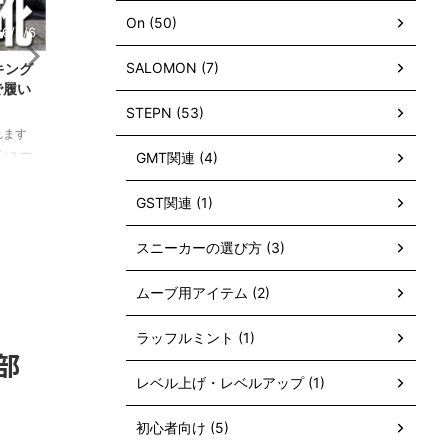
On (50)
6/8/3
2026/8/7
SALOMON (7)
た中
俺的おすすめのウォーキング必須アイテ
【2026年
を紹介
ム４選を紹介！※ランニングで使っても
と買って良
OK！
シュー
STEPN (53)
れます
※当記事には広告プロモーションが含まれます
※当記事には
で12
ここ3年ほど8kmのウォーキングを毎日続けて
ぶっちゃけ今年
GMT関連 (4)
かくな
いる中で、ウォーキング中の持ち物と装備が完
たいな生活から
ReadMore
の好
成したので本記事でまとめる。 快適に長い時間
2025年から始
GST関連 (1)
化す
歩けて熱中症も対策 するための装備なのでぜひ
たから。 フー
ってい
参考にしてほしい。 【結論】ウォーキングの
って稼働もでき
スニーカーの選び方 (3)
が知り
必須アイテムは快適性と体調に影響する！ とい
動ネーム「むし
から自分
うことで、ここ3年でウォーキングを毎日続け
んだ。 しかし
ムーブ用アイテム (2)
きモデル
てみた経験から、快適に歩けて体調を崩さない
物は貯蓄を削り
nシュ
ことを意識した装備を選ぶポイントをまとめよ
ある。 という
..
う。 なお、ウォーキングの服装は吸水・速乾性
良かったモノ良
ラッフルミント (1)
部
のある上 ...
していこう！ ...
レベル上げ・レベルアップ (1)
初心者向け (5)