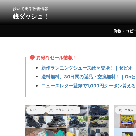
歩いて走る改善情報
銭ダッシュ！
偽物・コピ
お得なセール情報！
新作ランニングシューズ続々登場！｜ゼビオ
送料無料、30日間の返品・交換無料！｜On公
ニュースレター登録で1,000円クーポン貰える
買って良かったモノ
シューズ