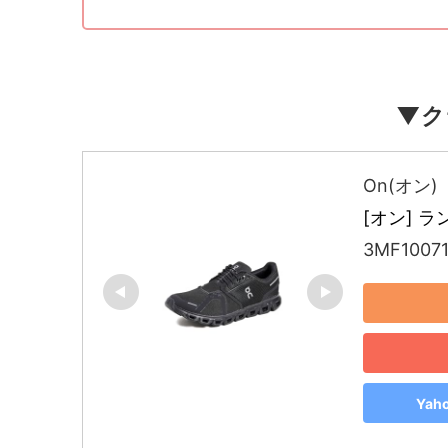
▼ク
On(オン)
[オン] ラン
3MF1007
Ya