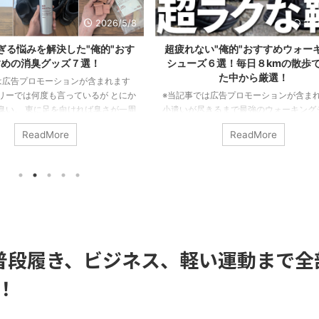
2026/8/6
202
い"俺的"おすすめウォーキング
実際にOnシューズを普段履きし
６選！毎日８kmの散歩で履い
の"俺的"おすすめランキング５選
た中から厳選！
する！
は広告プロモーションが含まれます
※当記事には広告プロモーションが含ま
きるまで最強のウォーキングシュー
これまでメルカリで売ったシューズも込み
靴を買い漁り、その日の気分で靴を
足のOnシューズを普段履きした。 せっ
ReadMore
ReadMore
日8kmのウォーキングで履きまくっ
ので価格、快適性、デザイン性と管理人
中でも特に疲れにくかったモデルをピ
み・偏見から見た総合評価でランキング
(今後も増える予定)。 ということで
る。 Onシューズはどれを買うべきか迷
、疲れなかったウォーキングシュー
る！ 普段履きでおすすめのOnシューズ
くい靴の特徴も発見できたので共有
たい！ そんな方は本記事で紹介する中
疲れないウォーキングシューズを選
に合ったOnシューズのおすすめ普段履
論、ウォーキングシューズはランニン
を探してみてほしい。 【はじめに】O
OKだ。 ...
ーズを普段履きする前に自分の足も測ろう .
普段履き、ビジネス、軽い運動まで全
！