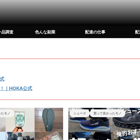
ー品調査
色んな副業
配達の仕事
配
式
！｜HOKA公式
買って良かったモノ
On
シューズ
買って良かったモノ