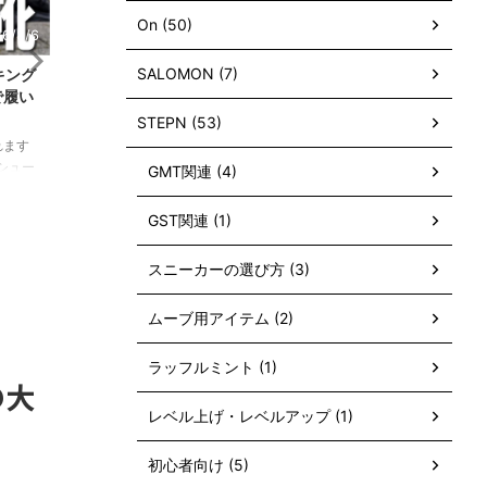
On (50)
2026/8/3
2026/8/7
SALOMON (7)
段履きした中
俺的おすすめのウォーキング必須アイテ
【
ング５選を紹介
ム４選を紹介！※ランニングで使っても
と
OK！
STEPN (53)
ョンが含まれます
※当記事には広告プロモーションが含まれます
※当
ーズも込みで12
ここ3年ほど8kmのウォーキングを毎日続けて
ぶっ
GMT関連 (4)
た。 せっかくな
いる中で、ウォーキング中の持ち物と装備が完
たい
ReadMore
性と管理人の好
成したので本記事でまとめる。 快適に長い時間
20
GST関連 (1)
ランキング化す
歩けて熱中症も対策 するための装備なのでぜひ
たか
うべきか迷ってい
参考にしてほしい。 【結論】ウォーキングの
って
スニーカーの選び方 (3)
nシューズが知り
必須アイテムは快適性と体調に影響する！ とい
動ネ
介する中から自分
うことで、ここ3年でウォーキングを毎日続け
んだ
ムーブ用アイテム (2)
すめ普段履きモデル
てみた経験から、快適に歩けて体調を崩さない
物は
じめに】Onシュ
ことを意識した装備を選ぶポイントをまとめよ
ある
も測ろう ...
う。 なお、ウォーキングの服装は吸水・速乾性
良か
ラッフルミント (1)
の大
のある上 ...
してい
レベル上げ・レベルアップ (1)
初心者向け (5)