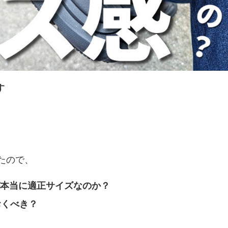
す
。
たので、
が本当に適正サイズなのか？
おくべき？