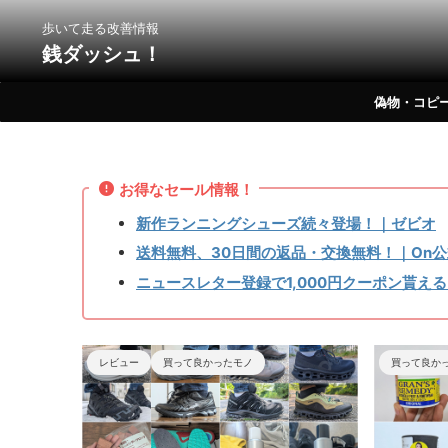
歩いて走る改善情報
銭ダッシュ！
偽物・コピ
お得なセール情報！
新作ランニングシューズ続々登場！｜ゼビオ
送料無料、30日間の返品・交換無料！｜On公
ニュースレター登録で1,000円クーポン貰える
モノ
買って良かったモノ