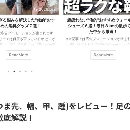
2026/8/6
超疲れない"俺的"おすすめウォーキング
実際にOnシューズを普
シューズ６選！毎日８kmの散歩で履い
の"俺的"おすすめランキ
た中から厳選！
する！
※当記事では広告プロモーションが含まれます
※当記事には広告プロモーシ
小遣いが尽きるまで最強のウォーキングシュー
これまでメルカリで売ったシュ
ズを求めて靴を買い漁り、その日の気分で靴を
足のOnシューズを普段履きし
ReadMore
ReadMore
替えては毎日8kmのウォーキングで履きまくっ
ので価格、快適性、デザイン
た。 その中でも特に疲れにくかったモデルをピ
み・偏見から見た総合評価で
ックアップ(今後も増える予定)。 ということで
る。 Onシューズはどれを買
本記事では、疲れなかったウォーキングシュー
る！ 普段履きでおすすめのO
ズと疲れにくい靴の特徴も発見できたので共有
たい！ そんな方は本記事で紹
したい。 疲れないウォーキングシューズを選
に合ったOnシューズのおす
ぶコツ 結論、ウォーキングシューズはランニン
を探してみてほしい。 【は
グシューズでOKだ。 ...
ーズを普段履きする前に自分の足
(つま先、幅、甲、踵)をレビュー！足
徹底解説！