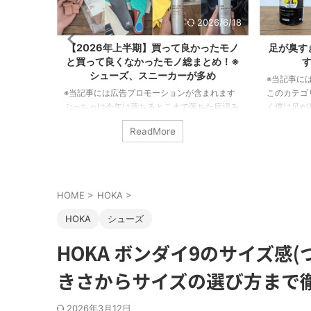
2026/6/18
2026/5/8
買って良かったモノ
足が臭すぎる悩みを解決した"俺的"おす
モノ総まとめ！※
すめの消臭グッズ７選！
ーカーが多め
※当記事には広告プロモーションが含まれます
ーションが含まれます
このカテゴリーでは何度も言っているが とにか
とこまで落ちた底辺み
く僕は足が臭い。 東に足を向ければ臭さが一周
た。 というのも
して西から後頭部に当たるくらいだ。 まさに
ore
ReadMore
onHubの仕事が激減し
北半球を駆け巡る足の臭さ なんだ。 だからこ
ーは個人的な事情があ
そライト級の足の臭さ～メガトン級の足の臭さ
かネタで思いついた活
まで色んな悩みを持っている人の気持ちは良く
実際に起きてしまった
わかるぞ。 ということで、僕の足が臭すぎる問
ビューするための買い
題を解決してくれた消臭アイテムを紹介しよ
HOME
>
HOKA
>
やっていきたい所存で
う。 足が臭すぎる悩みを解決した"俺的"おす
26年上半期で買って
すめの消臭グッズ７選！ 自分の足の臭さがメガ
HOKA
シューズ
たモノをサクッと紹介
トン級に近い人ほど、 ...
HOKA ボンダイ9のサイズ感
きさからサイズの選び方まで
2026年3月12日