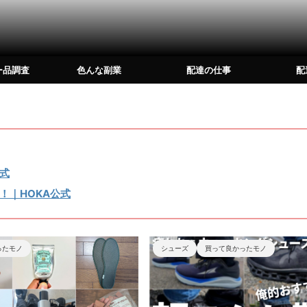
ー品調査
色んな副業
配達の仕事
配
式
！｜HOKA公式
シューズ
買って良かったモノ
On
シューズ
買って良か