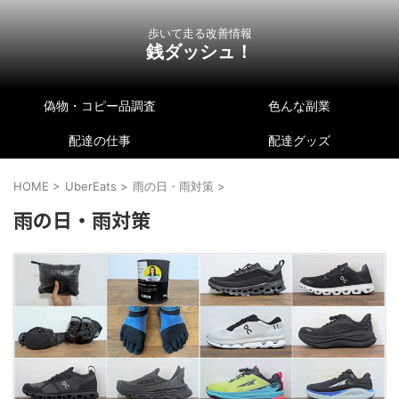
歩いて走る改善情報
銭ダッシュ！
偽物・コピー品調査
色んな副業
配達の仕事
配達グッズ
HOME
>
UberEats
>
雨の日・雨対策
>
雨の日・雨対策