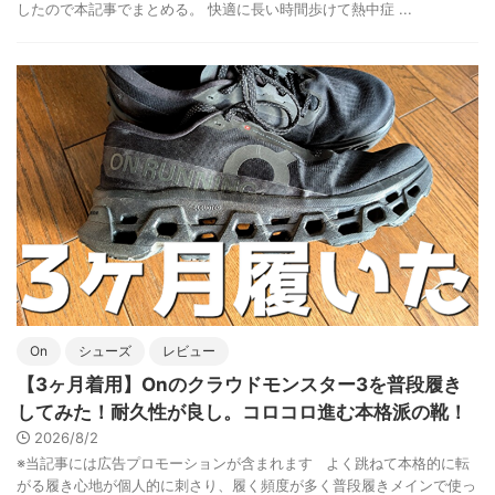
したので本記事でまとめる。 快適に長い時間歩けて熱中症 ...
On
シューズ
レビュー
【3ヶ月着用】Onのクラウドモンスター3を普段履き
してみた！耐久性が良し。コロコロ進む本格派の靴！
2026/8/2
※当記事には広告プロモーションが含まれます よく跳ねて本格的に転
がる履き心地が個人的に刺さり、履く頻度が多く普段履きメインで使っ