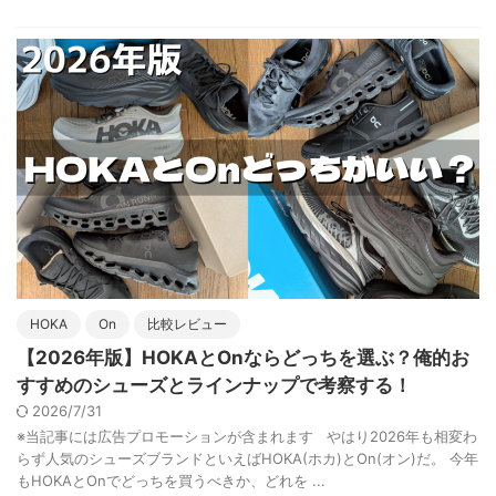
HOKA
On
比較レビュー
【2026年版】HOKAとOnならどっちを選ぶ？俺的お
すすめのシューズとラインナップで考察する！
2026/7/31
※当記事には広告プロモーションが含まれます やはり2026年も相変わ
らず人気のシューズブランドといえばHOKA(ホカ)とOn(オン)だ。 今年
もHOKAとOnでどっちを買うべきか、どれを ...