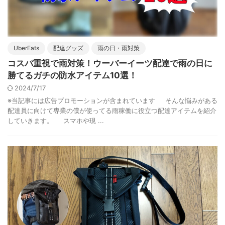
UberEats
配達グッズ
雨の日・雨対策
コスパ重視で雨対策！ウーバーイーツ配達で雨の日に
勝てるガチの防水アイテム10選！
2024/7/17
※当記事には広告プロモーションが含まれています そんな悩みがある
配達員に向けて専業の僕が使ってる雨稼働に役立つ配達アイテムを紹介
していきます。 スマホや現 ...