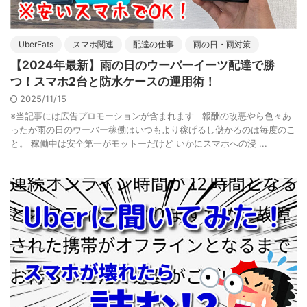
UberEats
スマホ関連
配達の仕事
雨の日・雨対策
【2024年最新】雨の日のウーバーイーツ配達で勝
つ！スマホ2台と防水ケースの運用術！
2025/11/15
※当記事には広告プロモーションが含まれます 報酬の改悪やら色々あ
ったが雨の日のウーバー稼働はいつもより稼げるし儲かるのは毎度のこ
と。 稼働中は安全第一がモットーだけど いかにスマホへの浸 ...