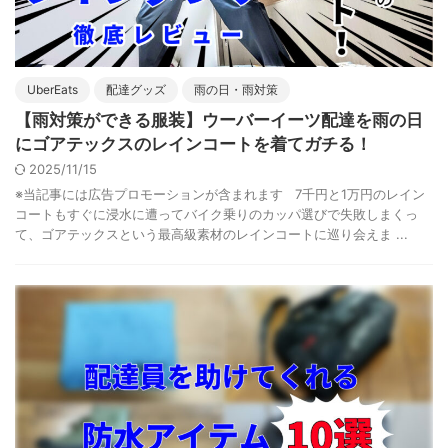
UberEats
配達グッズ
雨の日・雨対策
【雨対策ができる服装】ウーバーイーツ配達を雨の日
にゴアテックスのレインコートを着てガチる！
2025/11/15
※当記事には広告プロモーションが含まれます 7千円と1万円のレイン
コートもすぐに浸水に遭ってバイク乗りのカッパ選びで失敗しまくっ
て、ゴアテックスという最高級素材のレインコートに巡り会えま ...