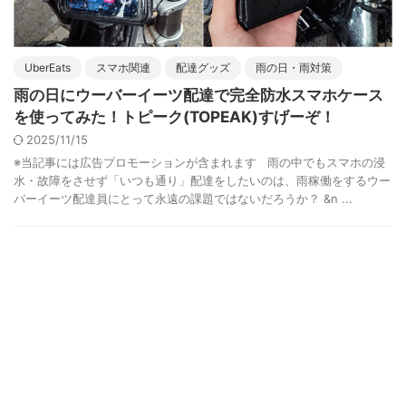
UberEats
スマホ関連
配達グッズ
雨の日・雨対策
雨の日にウーバーイーツ配達で完全防水スマホケース
を使ってみた！トピーク(TOPEAK)すげーぞ！
2025/11/15
※当記事には広告プロモーションが含まれます 雨の中でもスマホの浸
水・故障をさせず「いつも通り」配達をしたいのは、雨稼働をするウー
バーイーツ配達員にとって永遠の課題ではないだろうか？ &n ...