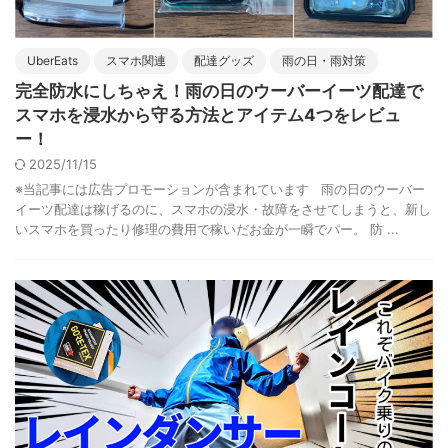
UberEats
スマホ関連
配達グッズ
雨の日・雨対策
完全防水にしちゃえ！雨の日のウーバーイーツ配達で
スマホを浸水から守る方法とアイテム4つをレビュ
ー！
2025/11/15
※当記事には広告プロモーションが含まれています 雨の日のウーバー
イーツ配達は稼げるのに、スマホの浸水・故障をさせてしまうと、新し
いスマホを買ったり修理の費用で稼いだお金が一瞬でパー。 防 ...