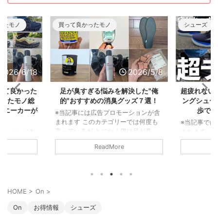
ったモノ
買って良かったモノ
シューズ
2026/6/18
2026/5/8
って良かった
足が臭すぎる悩みを解決した"俺
超疲れない
かったモノ総
的"おすすめの消臭グッズ７選！
ングシュー
スニーカーが
歩で履
※当記事には広告プロモーションが含
まれます このカテゴリーでは何度も
※当記事では
言っているが とにかく僕は足が臭
まれます 
ーションが含
い。 東に足を向ければ臭さが一周し
ウォーキン
年は落ちると
ReadMore
て西から後頭部に当たるくらいだ。
い漁り、そ
な生活からス
まさに 北半球を駆け巡る足の臭さ な
毎日8kmの
2025年から
んだ。 だからこそライト級の足の臭
た。 その中
仕事が激減した
さ～メガトン級の足の臭さまで色んな
モデルをピッ
ーは個人的な
悩みを持っている人の気持ちは良くわ
予定)。 と
ず。 まさか
HOME
>
On
>
かるぞ。 ということで、僕の足が臭
れなかった
ーム「むしょ
すぎる問題を解決してくれた消臭アイ
れにくい靴
ったんだ。
On
お得情報
シューズ
テムを紹介しよう。 足が臭すぎる悩
有したい。
するための買