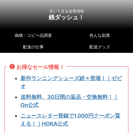
歩いて走る改善情報
銭ダッシュ！
偽物・コピー品調査
色んな副業
配達の仕事
配達グッズ
お得なセール情報！
新作ランニングシューズ続々登場！｜ゼビ
オ
送料無料、30日間の返品・交換無料！｜
On公式
ニュースレター登録で1,000円クーポン貰
える！｜HOKA公式