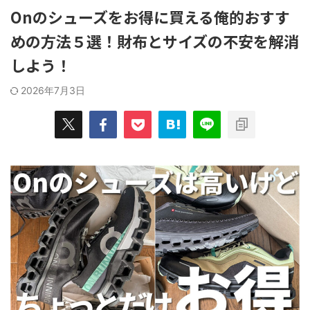
みを解決した"俺的"おすすめの消臭グ
ューズを選ぶ
てやっていき
Onのシューズをお得に買える俺的おすす
ッズ７選！ 自分の足の臭さがメガト
グシューズ
うことで、
ン級に近い人ほど、 ...
OKだ。 ...
めの方法５選！財布とサイズの不安を解消
良かったモノ
ッと紹介して
しよう！
2026年7月3日