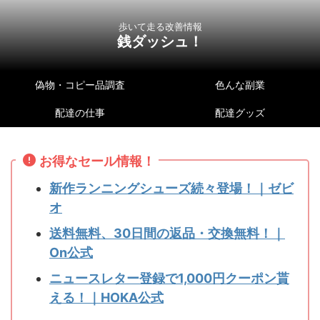
歩いて走る改善情報
銭ダッシュ！
偽物・コピー品調査
色んな副業
配達の仕事
配達グッズ
お得なセール情報！
新作ランニングシューズ続々登場！｜ゼビ
オ
送料無料、30日間の返品・交換無料！｜
On公式
ニュースレター登録で1,000円クーポン貰
える！｜HOKA公式