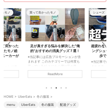
ったモノ
買って良かったモノ
シューズ
2026/6/18
2026/5/8
って良かった
足が臭すぎる悩みを解決した"俺
超疲れない
かったモノ総
的"おすすめの消臭グッズ７選！
ングシュー
スニーカーが
歩で履
※当記事には広告プロモーションが含
まれます このカテゴリーでは何度も
※当記事では
言っているが とにかく僕は足が臭
まれます 
ーションが含
い。 東に足を向ければ臭さが一周し
ウォーキン
年は落ちると
ReadMore
て西から後頭部に当たるくらいだ。
い漁り、そ
な生活からス
まさに 北半球を駆け巡る足の臭さ な
毎日8kmの
2025年から
んだ。 だからこそライト級の足の臭
た。 その中
仕事が激減した
さ～メガトン級の足の臭さまで色んな
モデルをピッ
ーは個人的な
悩みを持っている人の気持ちは良くわ
予定)。 と
ず。 まさか
HOME
>
UberEats
>
冬の服装
>
かるぞ。 ということで、僕の足が臭
れなかった
ーム「むしょ
すぎる問題を解決してくれた消臭アイ
れにくい靴
ったんだ。
menu
UberEats
冬の服装
配達グッズ
テムを紹介しよう。 足が臭すぎる悩
有したい。
するための買