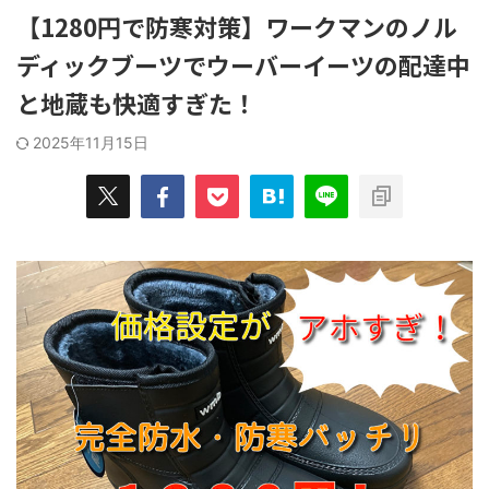
みを解決した"俺的"おすすめの消臭グ
ューズを選ぶ
てやっていき
【1280円で防寒対策】ワークマンのノル
ッズ７選！ 自分の足の臭さがメガト
グシューズ
うことで、
ン級に近い人ほど、 ...
OKだ。 ...
ディックブーツでウーバーイーツの配達中
良かったモノ
ッと紹介して
と地蔵も快適すぎた！
2025年11月15日