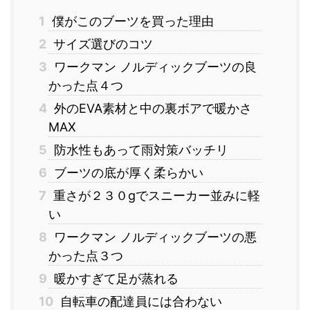
1
僕がこのブーツを買った理由
2
サイズ選びのコツ
3
ワークマン ノルディックブーツの良
かった点４つ
4
外のEVA素材と中の裏ボアで暖かさ
MAX
5
防水性もあって雨対策バッチリ
6
ブーツの底が厚く柔らかい
7
重さが２３０gでスニーカー並みに軽
い
8
ワークマン ノルディックブーツの悪
かった点３つ
9
暖かすぎて足が蒸れる
10
自転車の配達員には合わない