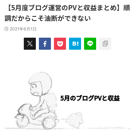
みを解決した"俺的"おすすめの消臭グ
ューズを選ぶ
てやっていき
【5月度ブログ運営のPVと収益まとめ】順
ッズ７選！ 自分の足の臭さがメガト
グシューズ
うことで、
ン級に近い人ほど、 ...
OKだ。 ...
調だからこそ油断ができない
良かったモノ
ッと紹介して
2021年6月1日