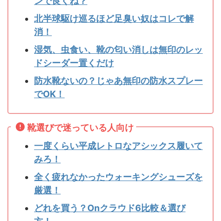
ンで良くね？
北半球駆け巡るほど足臭い奴はコレで解
消！
湿気、虫食い、靴の匂い消しは無印のレッ
ドシーダー置くだけ
防水靴ないの？じゃあ無印の防水スプレー
でOK！
靴選びで迷っている人向け
一度くらい平成レトロなアシックス履いて
みろ！
全く疲れなかったウォーキングシューズを
厳選！
どれを買う？Onクラウド6比較＆選び