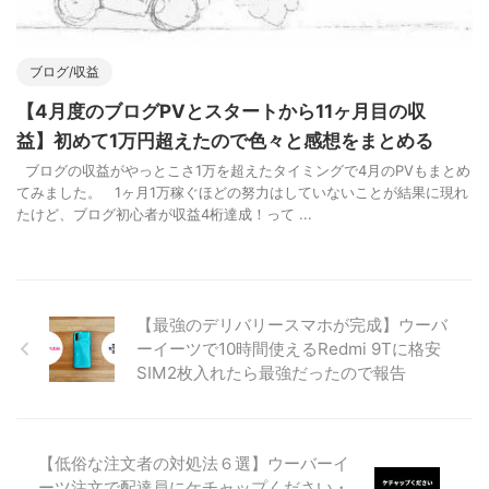
ブログ/収益
【4月度のブログPVとスタートから11ヶ月目の収
益】初めて1万円超えたので色々と感想をまとめる
ブログの収益がやっとこさ1万を超えたタイミングで4月のPVもまとめ
てみました。 1ヶ月1万稼ぐほどの努力はしていないことが結果に現れ
たけど、ブログ初心者が収益4桁達成！って ...
【最強のデリバリースマホが完成】ウーバ
ーイーツで10時間使えるRedmi 9Tに格安
SIM2枚入れたら最強だったので報告
【低俗な注文者の対処法６選】ウーバーイ
ーツ注文で配達員にケチャップください・