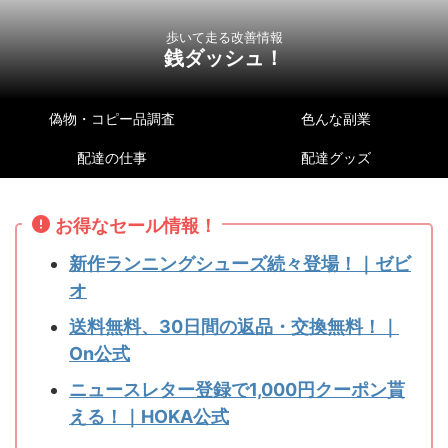
歩いて走る改善情報
銭ダッシュ！
偽物・コピー品調査
色んな副業
配達の仕事
配達グッズ
お得なセール情報！
新作ランニングシューズ続々登場！｜ゼビ
オ
送料無料、30日間の返品・交換無料！｜
On公式
ニュースレター登録で1,000円クーポン貰
える！｜HOKA公式