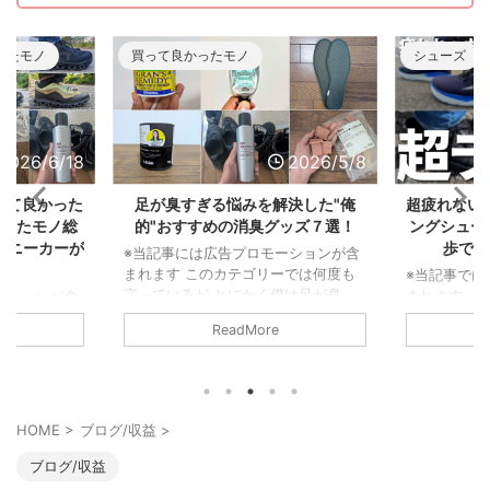
ったモノ
買って良かったモノ
シューズ
2026/6/18
2026/5/8
って良かった
足が臭すぎる悩みを解決した"俺
超疲れない
かったモノ総
的"おすすめの消臭グッズ７選！
ングシュー
スニーカーが
歩で履
※当記事には広告プロモーションが含
まれます このカテゴリーでは何度も
※当記事では
言っているが とにかく僕は足が臭
まれます 
ーションが含
い。 東に足を向ければ臭さが一周し
ウォーキン
年は落ちると
ReadMore
て西から後頭部に当たるくらいだ。
い漁り、そ
な生活からス
まさに 北半球を駆け巡る足の臭さ な
毎日8kmの
2025年から
んだ。 だからこそライト級の足の臭
た。 その中
仕事が激減した
さ～メガトン級の足の臭さまで色んな
モデルをピッ
ーは個人的な
悩みを持っている人の気持ちは良くわ
予定)。 と
ず。 まさか
HOME
>
ブログ/収益
>
かるぞ。 ということで、僕の足が臭
れなかった
ーム「むしょ
すぎる問題を解決してくれた消臭アイ
れにくい靴
ったんだ。
ブログ/収益
テムを紹介しよう。 足が臭すぎる悩
有したい。
するための買