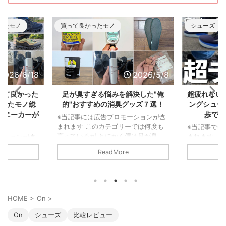
ったモノ
買って良かったモノ
シューズ
2026/6/18
2026/5/8
って良かった
足が臭すぎる悩みを解決した"俺
超疲れない
かったモノ総
的"おすすめの消臭グッズ７選！
ングシュー
スニーカーが
歩で履
※当記事には広告プロモーションが含
まれます このカテゴリーでは何度も
※当記事では
言っているが とにかく僕は足が臭
まれます 
ーションが含
い。 東に足を向ければ臭さが一周し
ウォーキン
年は落ちると
ReadMore
て西から後頭部に当たるくらいだ。
い漁り、そ
な生活からス
まさに 北半球を駆け巡る足の臭さ な
毎日8kmの
2025年から
んだ。 だからこそライト級の足の臭
た。 その中
仕事が激減した
さ～メガトン級の足の臭さまで色んな
モデルをピッ
ーは個人的な
悩みを持っている人の気持ちは良くわ
予定)。 と
ず。 まさか
HOME
>
On
>
かるぞ。 ということで、僕の足が臭
れなかった
ーム「むしょ
すぎる問題を解決してくれた消臭アイ
れにくい靴
ったんだ。
On
シューズ
比較レビュー
テムを紹介しよう。 足が臭すぎる悩
有したい。
するための買