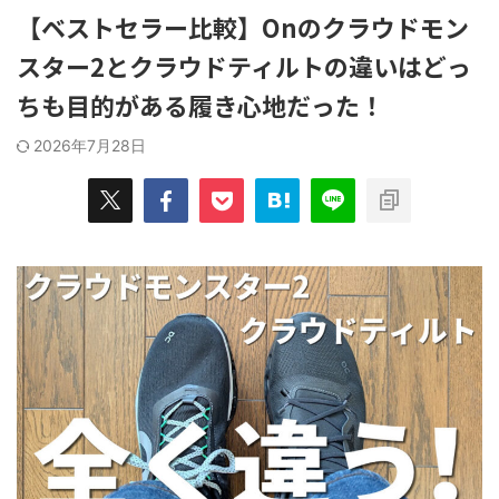
みを解決した"俺的"おすすめの消臭グ
ューズを選ぶ
てやっていき
【ベストセラー比較】Onのクラウドモン
ッズ７選！ 自分の足の臭さがメガト
グシューズ
うことで、
ン級に近い人ほど、 ...
OKだ。 ...
スター2とクラウドティルトの違いはどっ
良かったモノ
ッと紹介して
ちも目的がある履き心地だった！
2026年7月28日