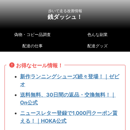
歩いて走る改善情報
銭ダッシュ！
偽物・コピー品調査
色んな副業
配達の仕事
配達グッズ
お得なセール情報！
新作ランニングシューズ続々登場！｜ゼビ
オ
送料無料、30日間の返品・交換無料！｜
On公式
ニュースレター登録で1,000円クーポン貰
える！｜HOKA公式