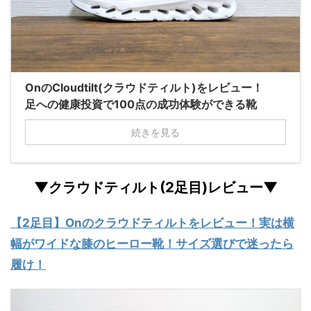
OnのCloudtilt(クラウドティルト)をレビュー！
足への健康投資で100点の成功体験ができる靴
続きを見る
▼クラウドティルト(2足目)レビュー▼
【2足目】Onのクラウドティルトをレビュー！実は横
幅がワイドな膝のヒーロー靴！サイズ選びで迷ったら
履け！