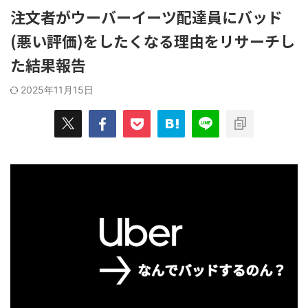
みを解決した"俺的"おすすめの消臭グ
ューズを選ぶ
てやっていき
注文者がウーバーイーツ配達員にバッド
ッズ７選！ 自分の足の臭さがメガト
グシューズ
うことで、
ン級に近い人ほど、 ...
OKだ。 ...
(悪い評価)をしたくなる理由をリサーチし
良かったモノ
ッと紹介して
た結果報告
2025年11月15日