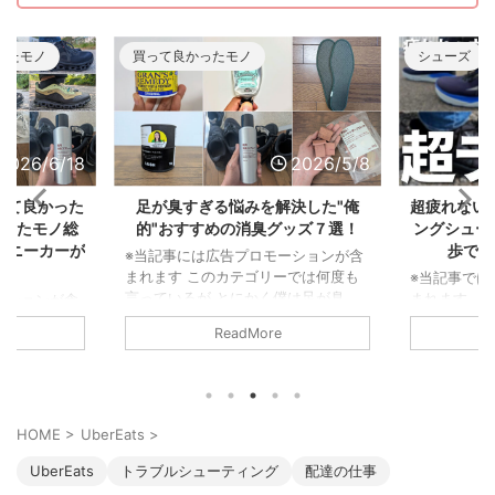
ったモノ
買って良かったモノ
シューズ
2026/6/18
2026/5/8
って良かった
足が臭すぎる悩みを解決した"俺
超疲れない
かったモノ総
的"おすすめの消臭グッズ７選！
ングシュー
スニーカーが
歩で履
※当記事には広告プロモーションが含
まれます このカテゴリーでは何度も
※当記事では
言っているが とにかく僕は足が臭
まれます 
ーションが含
い。 東に足を向ければ臭さが一周し
ウォーキン
年は落ちると
ReadMore
て西から後頭部に当たるくらいだ。
い漁り、そ
な生活からス
まさに 北半球を駆け巡る足の臭さ な
毎日8kmの
2025年から
んだ。 だからこそライト級の足の臭
た。 その中
仕事が激減した
さ～メガトン級の足の臭さまで色んな
モデルをピッ
ーは個人的な
悩みを持っている人の気持ちは良くわ
予定)。 と
ず。 まさか
HOME
>
UberEats
>
かるぞ。 ということで、僕の足が臭
れなかった
ーム「むしょ
すぎる問題を解決してくれた消臭アイ
れにくい靴
ったんだ。
UberEats
トラブルシューティング
配達の仕事
テムを紹介しよう。 足が臭すぎる悩
有したい。
するための買