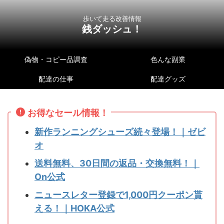
歩いて走る改善情報
銭ダッシュ！
偽物・コピー品調査
色んな副業
配達の仕事
配達グッズ
お得なセール情報！
新作ランニングシューズ続々登場！｜ゼビ
オ
送料無料、30日間の返品・交換無料！｜
On公式
ニュースレター登録で1,000円クーポン貰
える！｜HOKA公式