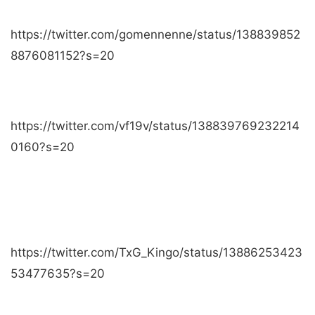
https://twitter.com/gomennenne/status/138839852
8876081152?s=20
https://twitter.com/vf19v/status/138839769232214
0160?s=20
https://twitter.com/TxG_Kingo/status/13886253423
53477635?s=20