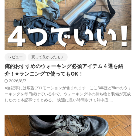
レビュー
買って良かったモノ
俺的おすすめのウォーキング必須アイテム４選を紹
介！※ランニングで使ってもOK！
2026/8/7
※当記事には広告プロモーションが含まれます ここ3年ほど8kmのウォ
ーキングを毎日続けている中で、ウォーキング中の持ち物と装備が完成
したので本記事でまとめる。 快適に長い時間歩けて熱中症 ...