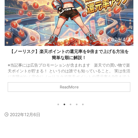
2026/4/4
【ノーリスク】楽天ポイントの還元率を9倍まで上げる方法を
簡単な順に解説！
※当記事には広告プロモーションが含まれます 楽天での買い物で楽
天ポイントが貯まる！ というのは誰でも知っていること。 実は生活
に支障がなく完全にノーリスクで楽天ポイントの還元率を9倍まで上
げられるんだ。 しかし知らない人も多いし実際にそれを実践して
ReadMore
「楽天経済圏」たるものを体験している人は少ないと思う。 という
ことで本記事では楽天での買い物でポイント還元率を9倍まで完全ノ
ーリスクで上げる方法を紹介する。 【結論】楽天ポイント還元率
を上げるためにやることは5つ &nb ...
2022年12月6日