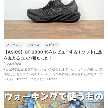
アシックス
シューズ
レビュー
【ASICS】GT-2000 15をレビューする！ソフトに足
を支えるコスパ靴だった！
2026/8/8
※当記事には広告プロモーションが含まれます ゲルカヤノの弟とか廉
価版とか言われているGT-2000。 その15作目が発売されたので買って
みたら、 iPhone ProじゃなくてiPhon ...