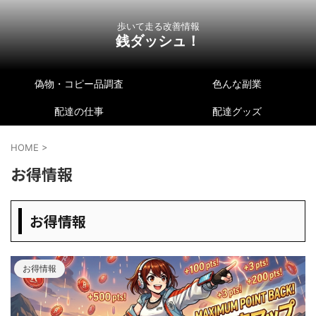
歩いて走る改善情報
銭ダッシュ！
偽物・コピー品調査
色んな副業
配達の仕事
配達グッズ
HOME
>
お得情報
お得情報
お得情報