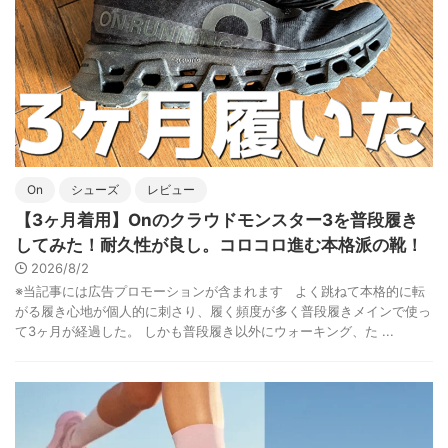
On
シューズ
レビュー
【3ヶ月着用】Onのクラウドモンスター3を普段履き
してみた！耐久性が良し。コロコロ進む本格派の靴！
2026/8/2
※当記事には広告プロモーションが含まれます よく跳ねて本格的に転
がる履き心地が個人的に刺さり、履く頻度が多く普段履きメインで使っ
て3ヶ月が経過した。 しかも普段履き以外にウォーキング、た ...