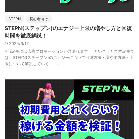
STEPN
初心者向け
STEPN(ステップン)のエナジー上限の増やし方と回復
時間を徹底解説！
2024/6/17
※当記事には広告プロモーションが含まれます といこうとで本記事で
は、STEPN(ステップン)のエナジーについて回復方法・増やす方法・上
限について解説していく！ ...