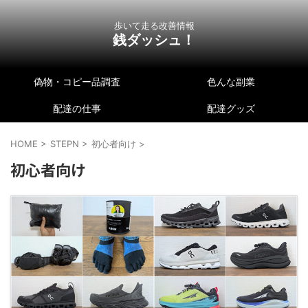
歩いて走る改善情報
銭ダッシュ！
偽物・コピー品調査
色んな副業
配達の仕事
配達グッズ
HOME
>
STEPN
>
初心者向け
>
初心者向け