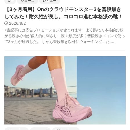
On
シューズ
レビュー
【3ヶ月着用】Onのクラウドモンスター3を普段履き
してみた！耐久性が良し。コロコロ進む本格派の靴！
2026/8/2
※当記事には広告プロモーションが含まれます よく跳ねて本格的に転
がる履き心地が個人的に刺さり、履く頻度が多く普段履きメインで使っ
て3ヶ月が経過した。 しかも普段履き以外にウォーキング、た ...