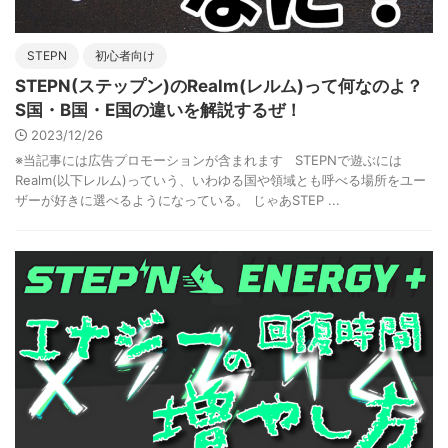
STEPN
初心者向け
STEPN(ステップン)のRealm(レルム)って何なのよ？
S国・B国・E国の違いを解説するぜ！
2023/12/26
※当記事には広告プロモーションが含まれます STEPNで遊ぶには
Realm(以下レルム)っていう、いわゆる国や領域とも呼べる場所をユー
ザーが好きに選べるようになっている。 じゃあSTEP ...